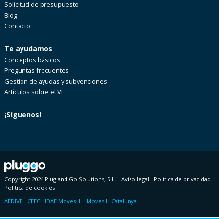
Solicitud de presupuesto
Blog
Contacto
Te ayudamos
Conceptos básicos
Preguntas frecuentes
Gestión de ayudas y subvenciones
Artículos sobre el VE
¡Síguenos!
[addthis tool="addthis_inline_follow_toolbox_hulb"]
Copyright 2024 Plug and Go Solutions, S.L. -
Aviso legal
-
Política de privacidad
-
Política de cookies
AEDIVE
-
CEEC
-
IDAE Moves III
-
Moves III Catalunya